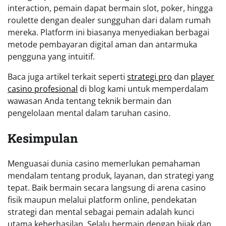
interaction, pemain dapat bermain slot, poker, hingga
roulette dengan dealer sungguhan dari dalam rumah
mereka. Platform ini biasanya menyediakan berbagai
metode pembayaran digital aman dan antarmuka
pengguna yang intuitif.
Baca juga artikel terkait seperti
strategi pro
dan
player
casino profesional
di blog kami untuk memperdalam
wawasan Anda tentang teknik bermain dan
pengelolaan mental dalam taruhan casino.
Kesimpulan
Menguasai dunia casino memerlukan pemahaman
mendalam tentang produk, layanan, dan strategi yang
tepat. Baik bermain secara langsung di arena casino
fisik maupun melalui platform online, pendekatan
strategi dan mental sebagai pemain adalah kunci
utama keberhasilan. Selalu bermain dengan bijak dan