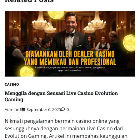
CASINO
Menggila dengan Sensasi Live Casino Evolution
Gaming
Adminn1
September 6, 2025
0
Nikmati pengalaman bermain casino online yang
sesungguhnya dengan permainan Live Casino dari
Evolution Gaming. Artikel ini membahas keunggulan