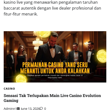
kasino live yang menawarkan pengalaman taruhan
baccarat autentik dengan live dealer profesional dan
fitur-fitur menarik.
CASINO
Sensasi Tak Terlupakan Main Live Casino Evolution
Gaming
Adminn1
June 13, 2026
0