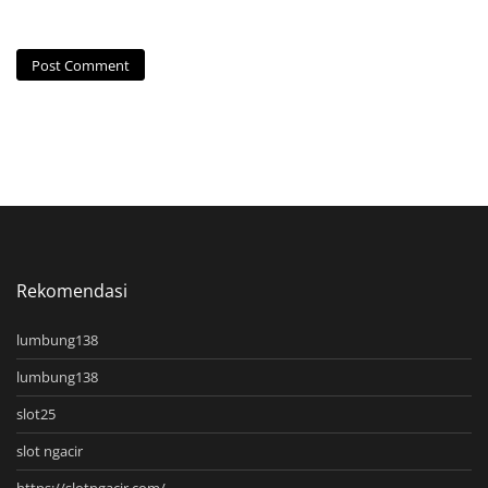
Rekomendasi
lumbung138
lumbung138
slot25
slot ngacir