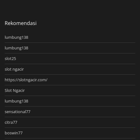
Rekomendasi
lumbung138
lumbung138
slot25
slot ngacir
https://slotngacir.com/
Slot Ngacir
lumbung138
sensational77
citra77
boswin77