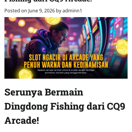
Posted on
June 9, 2026
by
adminn1
Serunya Bermain
Dingdong Fishing dari CQ9
Arcade!