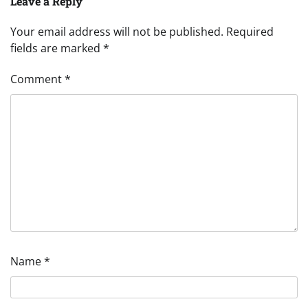
Leave a Reply
Your email address will not be published.
Required
fields are marked
*
Comment
*
Name
*