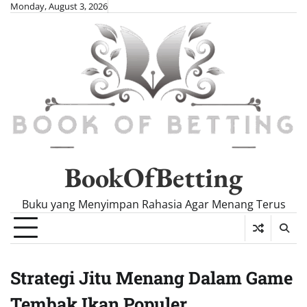
Skip
Monday, August 3, 2026
to
content
BookOfBetting
Buku yang Menyimpan Rahasia Agar Menang Terus
Strategi Jitu Menang Dalam Game
Tembak Ikan Populer