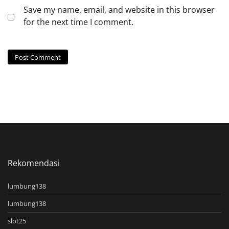
Save my name, email, and website in this browser
for the next time I comment.
Rekomendasi
lumbung138
lumbung138
slot25