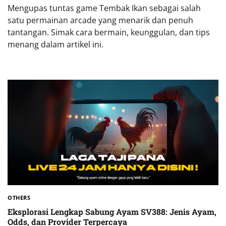
Mengupas tuntas game Tembak Ikan sebagai salah
satu permainan arcade yang menarik dan penuh
tantangan. Simak cara bermain, keunggulan, dan tips
menang dalam artikel ini.
OTHERS
Eksplorasi Lengkap Sabung Ayam SV388: Jenis Ayam,
Odds, dan Provider Terpercaya