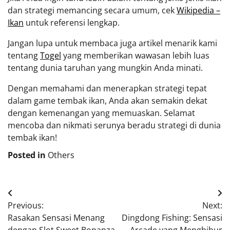
dan strategi memancing secara umum, cek
Wikipedia –
Ikan
untuk referensi lengkap.
Jangan lupa untuk membaca juga artikel menarik kami
tentang
Togel
yang memberikan wawasan lebih luas
tentang dunia taruhan yang mungkin Anda minati.
Dengan memahami dan menerapkan strategi tepat
dalam game tembak ikan, Anda akan semakin dekat
dengan kemenangan yang memuaskan. Selamat
mencoba dan nikmati serunya beradu strategi di dunia
tembak ikan!
Posted in
Others
Post
Previous:
Next:
navigation
Rasakan Sensasi Menang
Dingdong Fishing: Sensasi