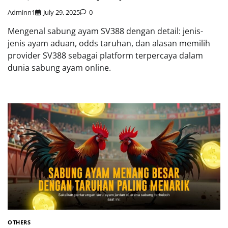
Adminn1
July 29, 2025
0
Mengenal sabung ayam SV388 dengan detail: jenis-
jenis ayam aduan, odds taruhan, dan alasan memilih
provider SV388 sebagai platform terpercaya dalam
dunia sabung ayam online.
OTHERS