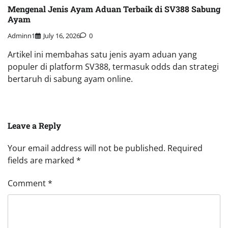
Mengenal Jenis Ayam Aduan Terbaik di SV388 Sabung
Ayam
Adminn1
July 16, 2026
0
Artikel ini membahas satu jenis ayam aduan yang
populer di platform SV388, termasuk odds dan strategi
bertaruh di sabung ayam online.
Leave a Reply
Your email address will not be published.
Required
fields are marked
*
Comment
*