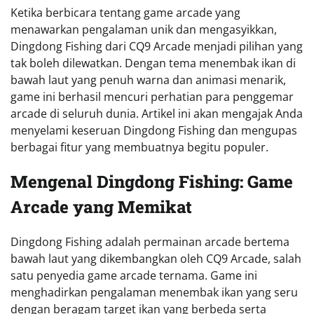
Ketika berbicara tentang game arcade yang
menawarkan pengalaman unik dan mengasyikkan,
Dingdong Fishing dari CQ9 Arcade menjadi pilihan yang
tak boleh dilewatkan. Dengan tema menembak ikan di
bawah laut yang penuh warna dan animasi menarik,
game ini berhasil mencuri perhatian para penggemar
arcade di seluruh dunia. Artikel ini akan mengajak Anda
menyelami keseruan Dingdong Fishing dan mengupas
berbagai fitur yang membuatnya begitu populer.
Mengenal Dingdong Fishing: Game
Arcade yang Memikat
Dingdong Fishing adalah permainan arcade bertema
bawah laut yang dikembangkan oleh CQ9 Arcade, salah
satu penyedia game arcade ternama. Game ini
menghadirkan pengalaman menembak ikan yang seru
dengan beragam target ikan yang berbeda serta