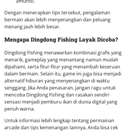
amunisi.
Dengan menerapkan tips tersebut, pengalaman
bermain akan lebih menyenangkan dan peluang
menang jauh lebih besar.
Mengapa Dingdong Fishing Layak Dicoba?
Dingdong Fishing menawarkan kombinasi grafis yang
menarik, gameplay yang menantang namun mudah
dipahami, serta fitur-fitur yang menambah keseruan
dalam bermain. Selain itu, game ini juga bisa menjadi
alternatif hiburan yang menyenangkan di waktu
senggang. Jika Anda penasaran, jangan ragu untuk
mencoba Dingdong Fishing dan rasakan sendiri
sensasi menjadi pemburu ikan di dunia digital yang
penuh warna.
Untuk informasi lebih lengkap tentang permainan
arcade dan tips kemenangan lainnya, Anda bisa cek