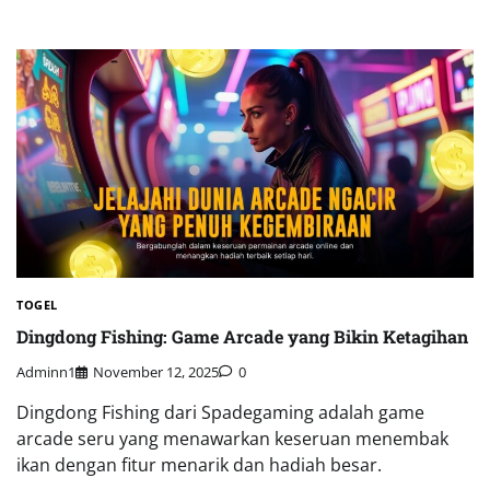
TOGEL
Dingdong Fishing: Game Arcade yang Bikin Ketagihan
Adminn1
November 12, 2025
0
Dingdong Fishing dari Spadegaming adalah game
arcade seru yang menawarkan keseruan menembak
ikan dengan fitur menarik dan hadiah besar.