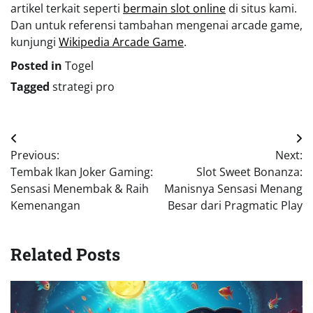
artikel terkait seperti
bermain slot online
di situs kami.
Dan untuk referensi tambahan mengenai arcade game,
kunjungi
Wikipedia Arcade Game
.
Posted in
Togel
Tagged
strategi pro
Post
Previous:
Next:
navigation
Tembak Ikan Joker Gaming:
Slot Sweet Bonanza:
Sensasi Menembak & Raih
Manisnya Sensasi Menang
Kemenangan
Besar dari Pragmatic Play
Related Posts