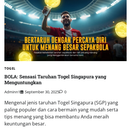
TOGEL
BOLA: Sensasi Taruhan Togel Singapura yang
Menguntungkan
Adminn1
September 30, 2025
0
Mengenal jenis taruhan Togel Singapura (SGP) yang
paling populer dan cara bermain yang mudah serta
tips menang yang bisa membantu Anda meraih
keuntungan besar.