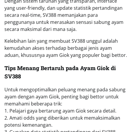
Dengan sistem taruhan yang transparan, interface
yang user-friendly, dan update statistik pertandingan
secara real-time, SV388 memanjakan para
penggunanya untuk merasakan sensasi sabung ayam
secara maksimal dari mana saja.
Kelebihan lain yang membuat SV388 unggul adalah
kemudahan akses terhadap berbagai jenis ayam
aduan, khususnya ayam Giok yang populer bagi bettor.
Tips Menang Bertaruh pada Ayam Giok di
SV388
Untuk mengoptimalkan peluang menang pada sabung
ayam dengan ayam Giok, penting bagi bettor untuk
memahami beberapa trik:
1. Pelajari gaya bertarung ayam Giok secara detail.
2. Amati odds yang diberikan untuk memaksimalkan
potensi kemenangan.