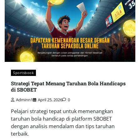
Sportsbook
Strategi Tepat Menang Taruhan Bola Handicaps
di SBOBET
Adminn1
April 25, 2026
0
Pelajari strategi tepat untuk memenangkan
taruhan bola handicap di platform SBOBET
dengan analisis mendalam dan tips taruhan
terbaik.