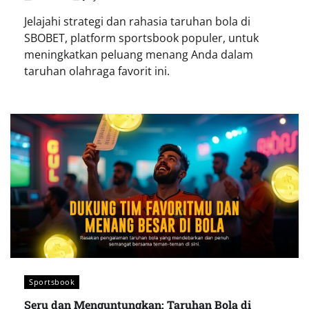
Jelajahi strategi dan rahasia taruhan bola di
SBOBET, platform sportsbook populer, untuk
meningkatkan peluang menang Anda dalam
taruhan olahraga favorit ini.
Sportsbook
Seru dan Menguntungkan: Taruhan Bola di