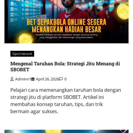
Sportsbook
Mengenal Taruhan Bola: Strategi Jitu Menang di
SBOBET
Adminn1
April 26, 2026
0
Pelajari cara memenangkan taruhan bola dengan
strategi jitu di platform SBOBET. Artikel ini
membahas konsep taruhan, tips, dan trik
bermain agar sukses.