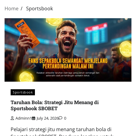
Home
Sportsbook
Sportsbook
Taruhan Bola: Strategi Jitu Menang di
Sportsbook SBOBET
Adminn1
July 24, 2026
0
Pelajari strategi jitu menang taruhan bola di