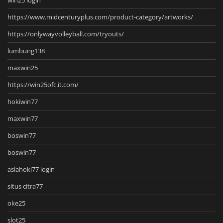
https://www.midcenturyplus.com/product-category/artworks/
https://onlywayvolleyball.com/tryouts/
lumbung138
maxwin25
https://win25ofc.it.com/
hokiwin77
maxwin77
boswin77
boswin77
asiahoki77 login
situs citra77
oke25
slot25