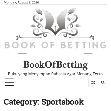
Skip
Monday, August 3, 2026
to
content
BookOfBetting
Buku yang Menyimpan Rahasia Agar Menang Terus
Category:
Sportsbook