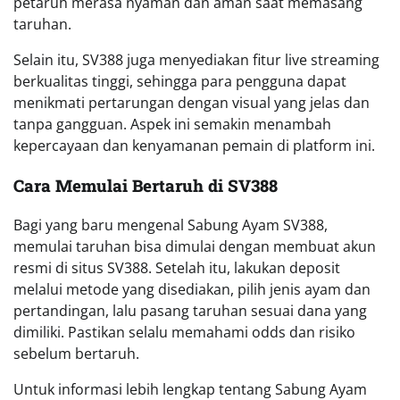
petaruh merasa nyaman dan aman saat memasang
taruhan.
Selain itu, SV388 juga menyediakan fitur live streaming
berkualitas tinggi, sehingga para pengguna dapat
menikmati pertarungan dengan visual yang jelas dan
tanpa gangguan. Aspek ini semakin menambah
kepercayaan dan kenyamanan pemain di platform ini.
Cara Memulai Bertaruh di SV388
Bagi yang baru mengenal Sabung Ayam SV388,
memulai taruhan bisa dimulai dengan membuat akun
resmi di situs SV388. Setelah itu, lakukan deposit
melalui metode yang disediakan, pilih jenis ayam dan
pertandingan, lalu pasang taruhan sesuai dana yang
dimiliki. Pastikan selalu memahami odds dan risiko
sebelum bertaruh.
Untuk informasi lebih lengkap tentang Sabung Ayam