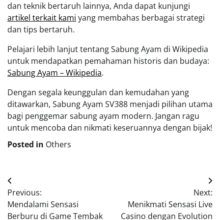
dan teknik bertaruh lainnya, Anda dapat kunjungi
artikel terkait kami
yang membahas berbagai strategi
dan tips bertaruh.
Pelajari lebih lanjut tentang Sabung Ayam di Wikipedia
untuk mendapatkan pemahaman historis dan budaya:
Sabung Ayam – Wikipedia
.
Dengan segala keunggulan dan kemudahan yang
ditawarkan, Sabung Ayam SV388 menjadi pilihan utama
bagi penggemar sabung ayam modern. Jangan ragu
untuk mencoba dan nikmati keseruannya dengan bijak!
Posted in
Others
Post
Previous:
Next:
navigation
Mendalami Sensasi
Menikmati Sensasi Live
Berburu di Game Tembak
Casino dengan Evolution