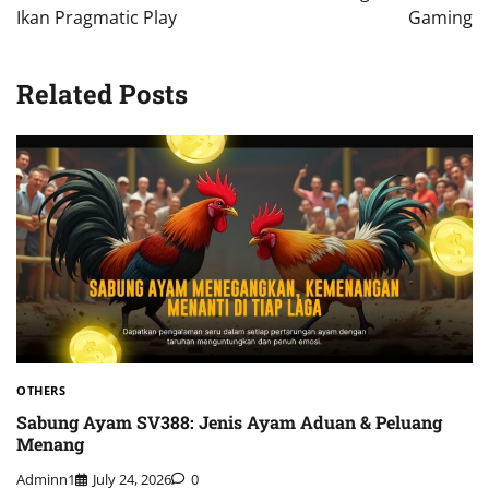
Ikan Pragmatic Play
Gaming
Related Posts
OTHERS
Sabung Ayam SV388: Jenis Ayam Aduan & Peluang
Menang
Adminn1
July 24, 2026
0