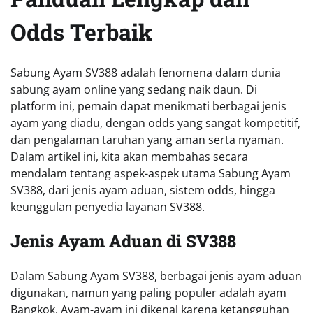
Odds Terbaik
Sabung Ayam SV388 adalah fenomena dalam dunia
sabung ayam online yang sedang naik daun. Di
platform ini, pemain dapat menikmati berbagai jenis
ayam yang diadu, dengan odds yang sangat kompetitif,
dan pengalaman taruhan yang aman serta nyaman.
Dalam artikel ini, kita akan membahas secara
mendalam tentang aspek-aspek utama Sabung Ayam
SV388, dari jenis ayam aduan, sistem odds, hingga
keunggulan penyedia layanan SV388.
Jenis Ayam Aduan di SV388
Dalam Sabung Ayam SV388, berbagai jenis ayam aduan
digunakan, namun yang paling populer adalah ayam
Bangkok. Ayam-ayam ini dikenal karena ketangguhan