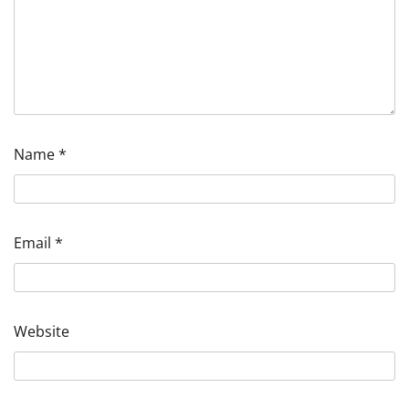
Name
*
Email
*
Website