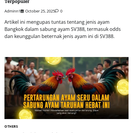
Terpopuler
Adminn1
October 25, 2025
0
Artikel ini mengupas tuntas tentang jenis ayam
Bangkok dalam sabung ayam SV388, termasuk odds
dan keunggulan beternak jenis ayam ini di SV388.
OTHERS