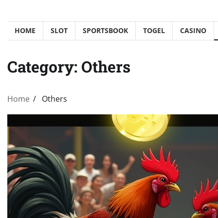
HOME
SLOT
SPORTSBOOK
TOGEL
CASINO
Category:
Others
Home
Others