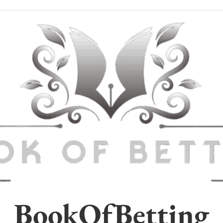
BookOfBetting