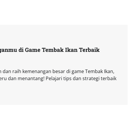
anmu di Game Tembak Ikan Terbaik
n dan raih kemenangan besar di game Tembak Ikan,
u dan menantang! Pelajari tips dan strategi terbaik