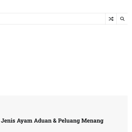
 Jenis Ayam Aduan & Peluang Menang