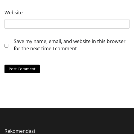
Website
Save my name, email, and website in this browser
for the next time I comment.
Rekomendasi