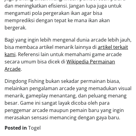
dan meningkatkan efisiensi. Jangan lupa juga untuk
mengamati pola pergerakan ikan agar bisa
memprediksi dengan tepat ke mana ikan akan
bergerak.
Bagi yang ingin lebih mengenal dunia arcade lebih jauh,
bisa membaca artikel menarik lainnya di
artikel terkait
kami
. Referensi lain untuk memahami game arcade
secara umum bisa dicek di
Wikipedia Permainan
Arcade
.
Dingdong Fishing bukan sekadar permainan biasa,
melainkan pengalaman arcade yang memadukan visual
menarik, gameplay menantang, dan peluang menang
besar. Game ini sangat layak dicoba oleh para
penggemar arcade maupun pemain baru yang ingin
merasakan sensasi memancing dengan gaya baru.
Posted in
Togel