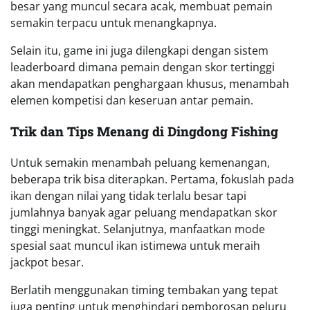
besar yang muncul secara acak, membuat pemain
semakin terpacu untuk menangkapnya.
Selain itu, game ini juga dilengkapi dengan sistem
leaderboard dimana pemain dengan skor tertinggi
akan mendapatkan penghargaan khusus, menambah
elemen kompetisi dan keseruan antar pemain.
Trik dan Tips Menang di Dingdong Fishing
Untuk semakin menambah peluang kemenangan,
beberapa trik bisa diterapkan. Pertama, fokuslah pada
ikan dengan nilai yang tidak terlalu besar tapi
jumlahnya banyak agar peluang mendapatkan skor
tinggi meningkat. Selanjutnya, manfaatkan mode
spesial saat muncul ikan istimewa untuk meraih
jackpot besar.
Berlatih menggunakan timing tembakan yang tepat
juga penting untuk menghindari pemborosan peluru