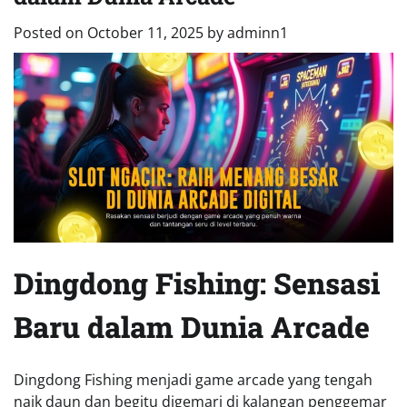
Posted on
October 11, 2025
by
adminn1
Dingdong Fishing: Sensasi
Baru dalam Dunia Arcade
Dingdong Fishing menjadi game arcade yang tengah
naik daun dan begitu digemari di kalangan penggemar