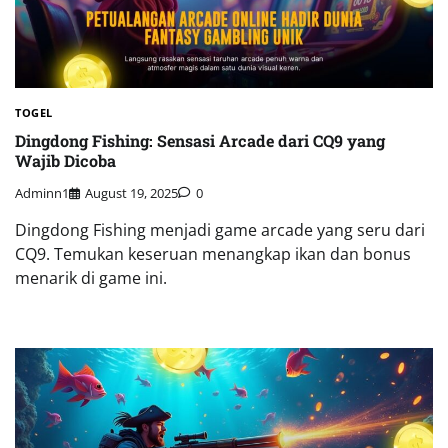
TOGEL
Dingdong Fishing: Sensasi Arcade dari CQ9 yang
Wajib Dicoba
Adminn1
August 19, 2025
0
Dingdong Fishing menjadi game arcade yang seru dari
CQ9. Temukan keseruan menangkap ikan dan bonus
menarik di game ini.