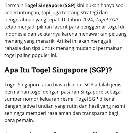
Bermain
Togel Singapore (SGP)
kini bukan hanya soal
keberuntungan, tapi juga tentang strategi dan
pengetahuan yang tepat. Di tahun 2024,
Togel SGP
tetap menjadi pilihan favorit para penggemar togel di
Indonesia dan sekitarnya karena menawarkan peluang
menang yang menarik. Artikel ini akan menggali
rahasia dan tips untuk menang mudah di permainan
togel paling populer ini.
Apa Itu Togel Singapore (SGP)?
Togel
Singapore atau biasa disebut SGP adalah jenis
permainan togel dengan pasaran Singapore sebagai
sumber nomor keluaran resmi. Togel SGP dikenal
dengan jadwal undian yang rutin dan hasil yang resmi
sehingga memberi rasa aman dan transparan bagi
para pemain.