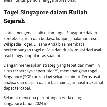
efektif untuk pemula hingga profesional.
Togel Singapore dalam Kuliah
Sejarah
Untuk mengenal lebih dalam togel Singapore dalam
konteks sejarah dan budaya, kunjungi halaman resmi
Wikipedia Togel
. Di sana Anda bisa membaca
perkembangan togel di Asia dan dunia, mulai dari asal
usul hingga popularitas saat ini.
Dengan menerapkan strategi yang tepat dan memilih
situs terpercaya seperti slot25, memenangkan togel
Singapore (SGP) bukan lagi sekadar mimpi. Terus asah
analisa dan disiplin dalam bermain agar hasil maksimal
dapat tercapai.
Selamat mencoba peruntungan Anda di togel
Singapore tahun 2024 ini!