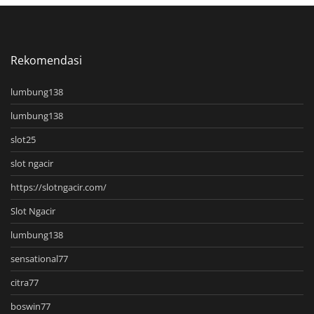
Rekomendasi
lumbung138
lumbung138
slot25
slot ngacir
https://slotngacir.com/
Slot Ngacir
lumbung138
sensational77
citra77
boswin77