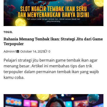
TOGEL
Rahasia Menang Tembak Ikan: Strategi Jitu dari Game
Terpopuler
Adminn1
October 14, 2025
0
Pelajari strategi jitu bermain game tembak ikan agar
menang besar. Artikel ini membahas tips dan trik
terpopuler dalam permainan tembak ikan yang wajib
kamu coba.