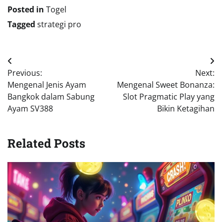
Posted in
Togel
Tagged
strategi pro
Post
Previous:
Next:
navigation
Mengenal Jenis Ayam
Mengenal Sweet Bonanza:
Bangkok dalam Sabung
Slot Pragmatic Play yang
Ayam SV388
Bikin Ketagihan
Related Posts