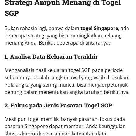
Strategi Ampuh Menang di Togel
SGP
Bukan rahasia lagi, bahwa dalam
togel Singapore
, ada
beberapa strategi yang bisa meningkatkan peluang
menang Anda. Berikut beberapa di antaranya:
1. Analisa Data Keluaran Terakhir
Menganalisis hasil keluaran togel SGP pada periode
sebelumnya adalah langkah awal yang wajib dilakukan.
Pola angka yang sering muncul bisa menjadi petunjuk
penting dalam menentukan angka taruhan berikutnya.
2. Fokus pada Jenis Pasaran Togel SGP
Meskipun togel memiliki banyak pasaran, fokus pada
pasaran Singapore dapat memberi Anda keunggulan
khusus karena kejelasan dan ketepatan data.