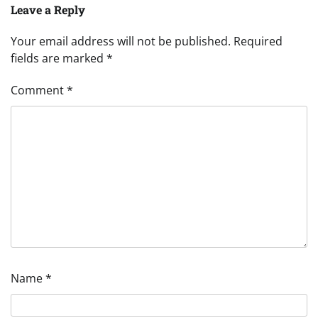
Leave a Reply
Your email address will not be published.
Required
fields are marked
*
Comment
*
Name
*