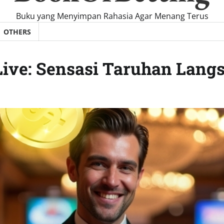
Buku yang Menyimpan Rahasia Agar Menang Terus
OTHERS
Live: Sensasi Taruhan Lang