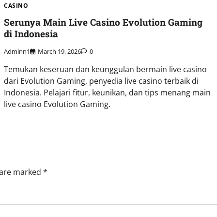
CASINO
Serunya Main Live Casino Evolution Gaming
di Indonesia
Adminn1
March 19, 2026
0
Temukan keseruan dan keunggulan bermain live casino
dari Evolution Gaming, penyedia live casino terbaik di
Indonesia. Pelajari fitur, keunikan, dan tips menang main
live casino Evolution Gaming.
s are marked
*