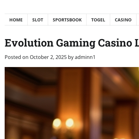
HOME
SLOT
SPORTSBOOK
TOGEL
CASINO
Evolution Gaming Casino 
Posted on
October 2, 2025
by
adminn1