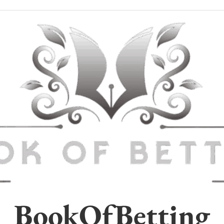
BookOfBetting