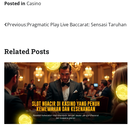
Posted in
Casino
Post
Previous:
Pragmatic Play Live Baccarat: Sensasi Taruha
navigation
Related Posts