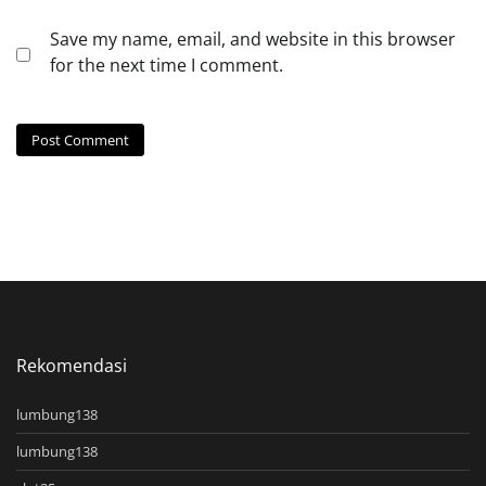
Save my name, email, and website in this browser
for the next time I comment.
Rekomendasi
lumbung138
lumbung138