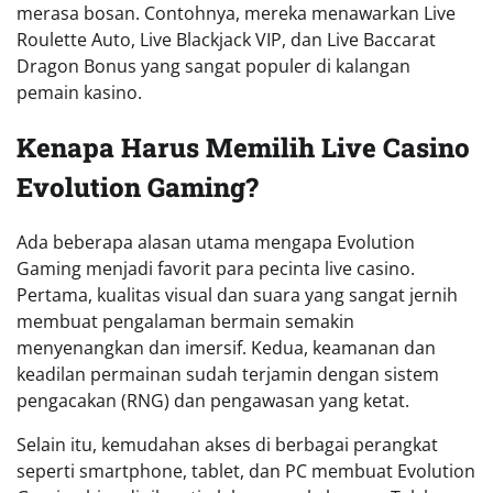
merasa bosan. Contohnya, mereka menawarkan Live
Roulette Auto, Live Blackjack VIP, dan Live Baccarat
Dragon Bonus yang sangat populer di kalangan
pemain kasino.
Kenapa Harus Memilih Live Casino
Evolution Gaming?
Ada beberapa alasan utama mengapa Evolution
Gaming menjadi favorit para pecinta live casino.
Pertama, kualitas visual dan suara yang sangat jernih
membuat pengalaman bermain semakin
menyenangkan dan imersif. Kedua, keamanan dan
keadilan permainan sudah terjamin dengan sistem
pengacakan (RNG) dan pengawasan yang ketat.
Selain itu, kemudahan akses di berbagai perangkat
seperti smartphone, tablet, dan PC membuat Evolution