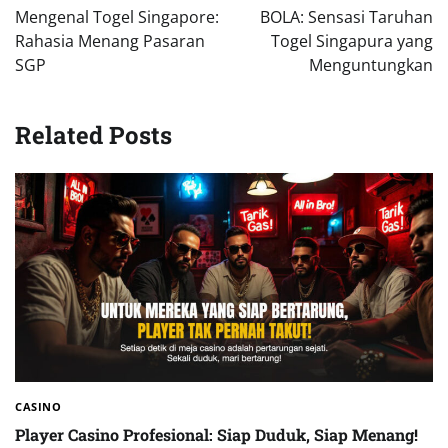
navigation
Mengenal Togel Singapore:
BOLA: Sensasi Taruhan
Rahasia Menang Pasaran
Togel Singapura yang
SGP
Menguntungkan
Related Posts
CASINO
Player Casino Profesional: Siap Duduk, Siap Menang!