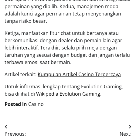
permainan yang dipilih. Kedua, manajemen modal
adalah kunci agar permainan tetap menyenangkan
tanpa risiko besar.
Ketiga, manfaatkan fitur chat untuk bertanya atau
berkomunikasi dengan dealer dan pemain lain agar
lebih interaktif. Terakhir, selalu pilih meja dengan
taruhan yang sesuai dengan budget dan jangan terlalu
terbawa emosi saat bermain.
Artikel terkait:
Kumpulan Artikel Casino Terpercaya
Untuk informasi lengkap tentang Evolution Gaming,
bisa dilihat di
Wikipedia Evolution Gaming
.
Posted in
Casino
Post
Previous:
Next: