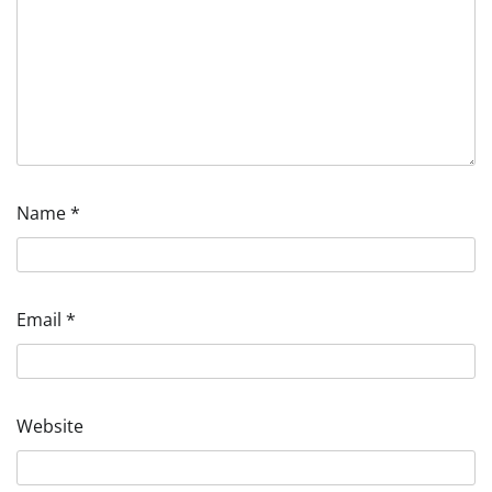
Name
*
Email
*
Website