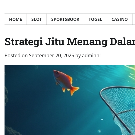
HOME
SLOT
SPORTSBOOK
TOGEL
CASINO
Strategi Jitu Menang Dal
Posted on
September 20, 2025
by
adminn1