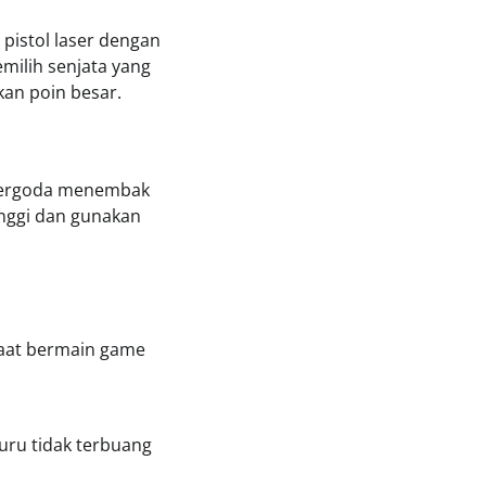
pistol laser dengan
milih senjata yang
an poin besar.
n tergoda menembak
inggi dan gunakan
saat bermain game
uru tidak terbuang