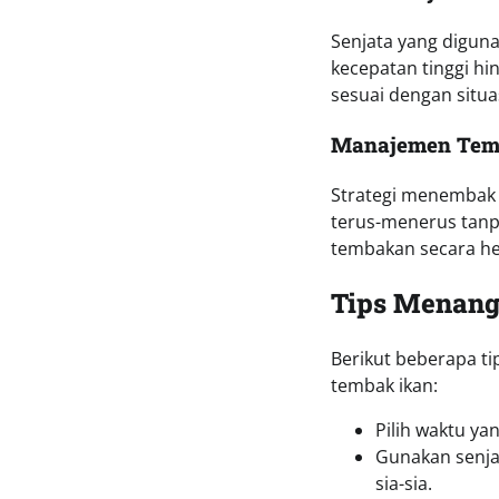
Senjata yang diguna
kecepatan tinggi hi
sesuai dengan situ
Manajemen Temb
Strategi menembak 
terus-menerus tanpa
tembakan secara hem
Tips Menang
Berikut beberapa t
tembak ikan:
Pilih waktu ya
Gunakan senja
sia-sia.