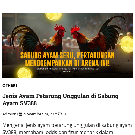
OTHERS
Jenis Ayam Petarung Unggulan di Sabung
Ayam SV388
Adminn1
November 28, 2025
0
Mengenal jenis ayam petarung unggulan di sabung ayam
SV388, memahami odds dan fitur menarik dalam