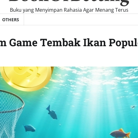
Buku yang Menyimpan Rahasia Agar Menang Terus
OTHERS
am Game Tembak Ikan Popul