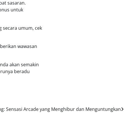
pat sasaran.
onus untuk
ing secara umum, cek
berikan wawasan
Anda akan semakin
erunya beradu
ng: Sensasi Arcade yang Menghibur dan Menguntungkan