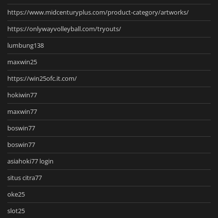
https://www.midcenturyplus.com/product-category/artworks/
https://onlywayvolleyball.com/tryouts/
lumbung138
maxwin25
https://win25ofc.it.com/
hokiwin77
maxwin77
boswin77
boswin77
asiahoki77 login
situs citra77
oke25
slot25