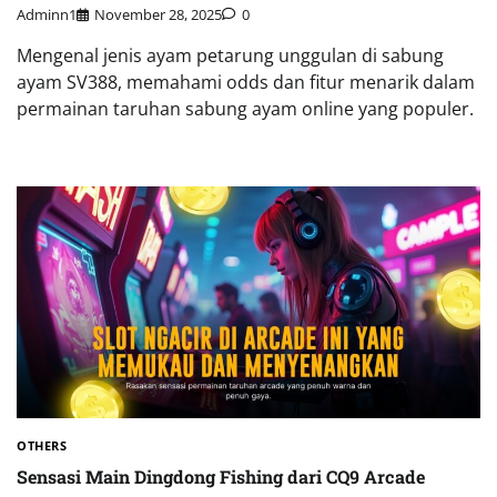
Adminn1
November 28, 2025
0
Mengenal jenis ayam petarung unggulan di sabung
ayam SV388, memahami odds dan fitur menarik dalam
permainan taruhan sabung ayam online yang populer.
OTHERS
Sensasi Main Dingdong Fishing dari CQ9 Arcade