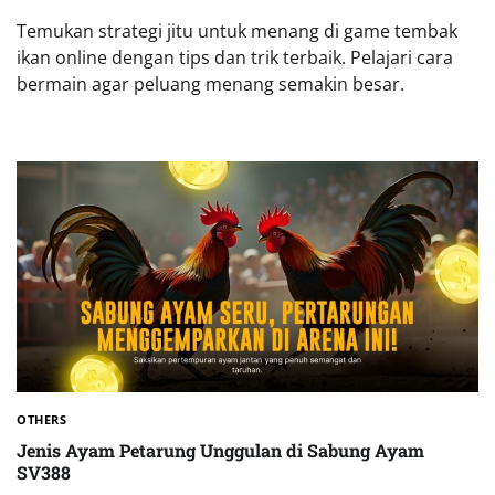
Temukan strategi jitu untuk menang di game tembak
ikan online dengan tips dan trik terbaik. Pelajari cara
bermain agar peluang menang semakin besar.
OTHERS
Jenis Ayam Petarung Unggulan di Sabung Ayam
SV388