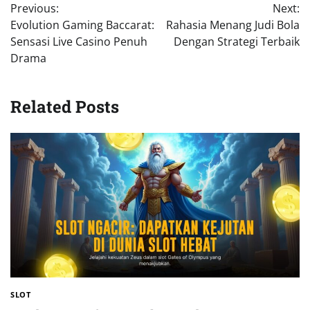
Previous:
Next:
navigation
Evolution Gaming Baccarat:
Rahasia Menang Judi Bola
Sensasi Live Casino Penuh
Dengan Strategi Terbaik
Drama
Related Posts
SLOT