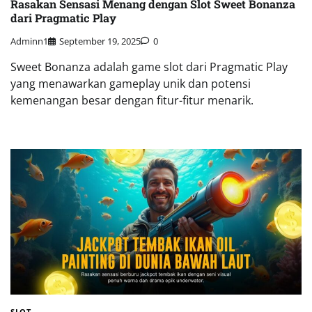
Rasakan Sensasi Menang dengan Slot Sweet Bonanza
dari Pragmatic Play
Adminn1
September 19, 2025
0
Sweet Bonanza adalah game slot dari Pragmatic Play
yang menawarkan gameplay unik dan potensi
kemenangan besar dengan fitur-fitur menarik.
SLOT