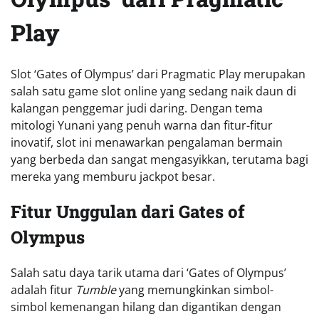
Play
Slot ‘Gates of Olympus’ dari Pragmatic Play merupakan
salah satu game slot online yang sedang naik daun di
kalangan penggemar judi daring. Dengan tema
mitologi Yunani yang penuh warna dan fitur-fitur
inovatif, slot ini menawarkan pengalaman bermain
yang berbeda dan sangat mengasyikkan, terutama bagi
mereka yang memburu jackpot besar.
Fitur Unggulan dari Gates of
Olympus
Salah satu daya tarik utama dari ‘Gates of Olympus’
adalah fitur
Tumble
yang memungkinkan simbol-
simbol kemenangan hilang dan digantikan dengan