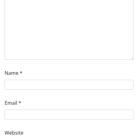
Name
*
Email
*
Website