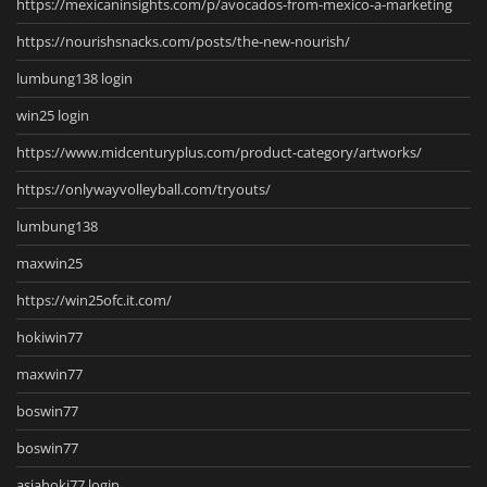
https://mexicaninsights.com/p/avocados-from-mexico-a-marketing
https://nourishsnacks.com/posts/the-new-nourish/
lumbung138 login
win25 login
https://www.midcenturyplus.com/product-category/artworks/
https://onlywayvolleyball.com/tryouts/
lumbung138
maxwin25
https://win25ofc.it.com/
hokiwin77
maxwin77
boswin77
boswin77
asiahoki77 login