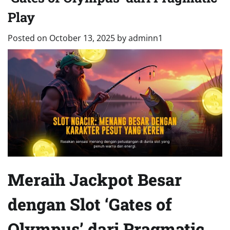
Play
Posted on
October 13, 2025
by
adminn1
Meraih Jackpot Besar
dengan Slot ‘Gates of
Olympus’ dari Pragmatic