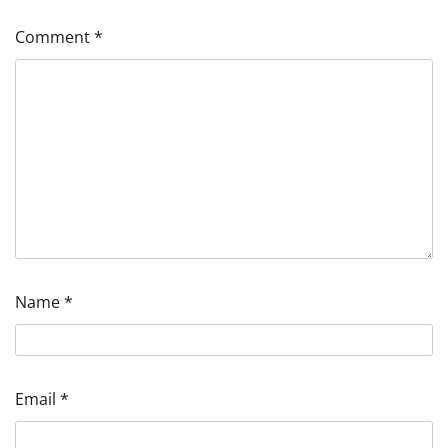
Comment
*
Name
*
Email
*