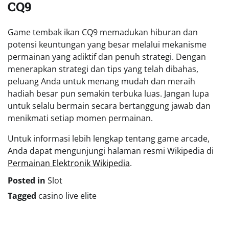
CQ9
Game tembak ikan CQ9 memadukan hiburan dan
potensi keuntungan yang besar melalui mekanisme
permainan yang adiktif dan penuh strategi. Dengan
menerapkan strategi dan tips yang telah dibahas,
peluang Anda untuk menang mudah dan meraih
hadiah besar pun semakin terbuka luas. Jangan lupa
untuk selalu bermain secara bertanggung jawab dan
menikmati setiap momen permainan.
Untuk informasi lebih lengkap tentang game arcade,
Anda dapat mengunjungi halaman resmi Wikipedia di
Permainan Elektronik Wikipedia
.
Posted in
Slot
Tagged
casino live elite