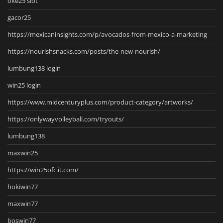
oke25 slot
gacor25
https://mexicaninsights.com/p/avocados-from-mexico-a-marketing
https://nourishsnacks.com/posts/the-new-nourish/
lumbung138 login
win25 login
https://www.midcenturyplus.com/product-category/artworks/
https://onlywayvolleyball.com/tryouts/
lumbung138
maxwin25
https://win25ofc.it.com/
hokiwin77
maxwin77
boswin77