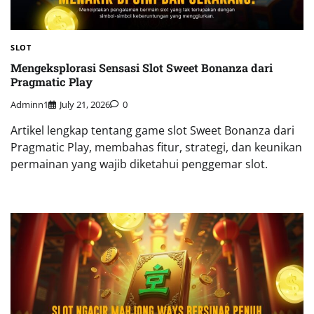
SLOT
Mengeksplorasi Sensasi Slot Sweet Bonanza dari
Pragmatic Play
Adminn1
July 21, 2026
0
Artikel lengkap tentang game slot Sweet Bonanza dari
Pragmatic Play, membahas fitur, strategi, dan keunikan
permainan yang wajib diketahui penggemar slot.