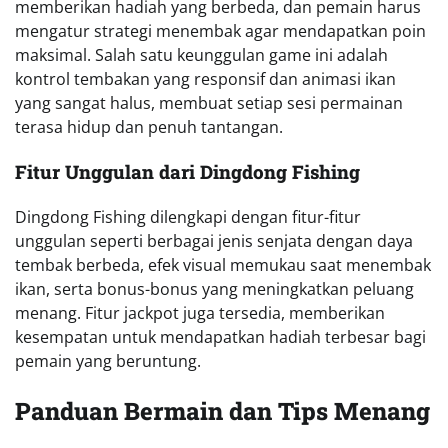
memberikan hadiah yang berbeda, dan pemain harus
mengatur strategi menembak agar mendapatkan poin
maksimal. Salah satu keunggulan game ini adalah
kontrol tembakan yang responsif dan animasi ikan
yang sangat halus, membuat setiap sesi permainan
terasa hidup dan penuh tantangan.
Fitur Unggulan dari Dingdong Fishing
Dingdong Fishing dilengkapi dengan fitur-fitur
unggulan seperti berbagai jenis senjata dengan daya
tembak berbeda, efek visual memukau saat menembak
ikan, serta bonus-bonus yang meningkatkan peluang
menang. Fitur jackpot juga tersedia, memberikan
kesempatan untuk mendapatkan hadiah terbesar bagi
pemain yang beruntung.
Panduan Bermain dan Tips Menang