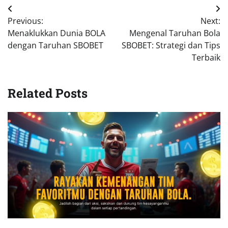
Post
Previous:
Next:
navigation
Menaklukkan Dunia BOLA
Mengenal Taruhan Bola
dengan Taruhan SBOBET
SBOBET: Strategi dan Tips
Terbaik
Related Posts