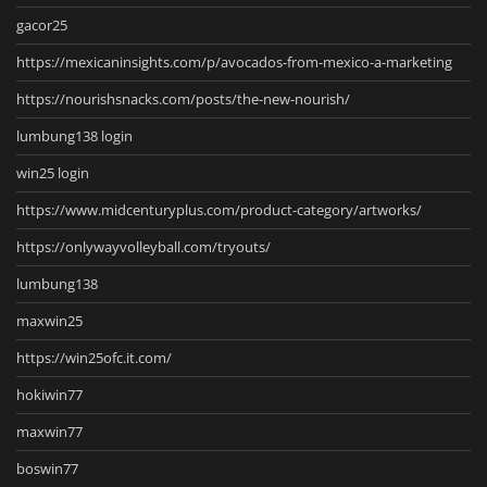
gacor25
https://mexicaninsights.com/p/avocados-from-mexico-a-marketing
https://nourishsnacks.com/posts/the-new-nourish/
lumbung138 login
win25 login
https://www.midcenturyplus.com/product-category/artworks/
https://onlywayvolleyball.com/tryouts/
lumbung138
maxwin25
https://win25ofc.it.com/
hokiwin77
maxwin77
boswin77