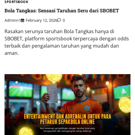
SPORTSBOOK
Bola Tangkas: Sensasi Taruhan Seru dari SBOBET
Adminn1
February 12, 2026
0
Rasakan serunya taruhan Bola Tangkas hanya di
SBOBET, platform sportsbook terpercaya dengan odds
terbaik dan pengalaman taruhan yang mudah dan
aman.