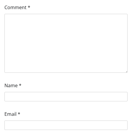
Comment
*
Name
*
Email
*