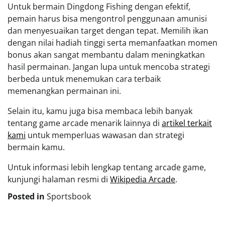
Untuk bermain Dingdong Fishing dengan efektif,
pemain harus bisa mengontrol penggunaan amunisi
dan menyesuaikan target dengan tepat. Memilih ikan
dengan nilai hadiah tinggi serta memanfaatkan momen
bonus akan sangat membantu dalam meningkatkan
hasil permainan. Jangan lupa untuk mencoba strategi
berbeda untuk menemukan cara terbaik
memenangkan permainan ini.
Selain itu, kamu juga bisa membaca lebih banyak
tentang game arcade menarik lainnya di
artikel terkait
kami
untuk memperluas wawasan dan strategi
bermain kamu.
Untuk informasi lebih lengkap tentang arcade game,
kunjungi halaman resmi di
Wikipedia Arcade
.
Posted in
Sportsbook