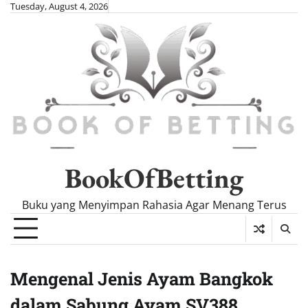
Skip
Tuesday, August 4, 2026
to
content
BookOfBetting
Buku yang Menyimpan Rahasia Agar Menang Terus
Mengenal Jenis Ayam Bangkok
dalam Sabung Ayam SV388