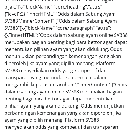
bijak.”]},{“blockName”:”core/heading”,”attrs”:
{“level”:2},”innerHTML”:”Odds dalam Sabung Ayam
SV388″,”innerContent”:[“Odds dalam Sabung Ayam
SV388”]},{“blockName”:”core/paragraph”,”attrs”:
{},”innerHTML”:”Odds dalam sabung ayam online SV388
merupakan bagian penting bagi para bettor agar dapat
menentukan pilihan ayam yang akan didukung. Odds
menunjukkan perbandingan kemenangan yang akan
diperoleh jika ayam yang dipilih menang. Platform
SV388 menyediakan odds yang kompetitif dan
transparan yang memudahkan pemain dalam
mengambil keputusan taruhan.”,”innerContent”:[“Odds
dalam sabung ayam online SV388 merupakan bagian
penting bagi para bettor agar dapat menentukan
pilihan ayam yang akan didukung. Odds menunjukkan
perbandingan kemenangan yang akan diperoleh jika
ayam yang dipilih menang. Platform SV388
menyediakan odds yang kompetitif dan transparan