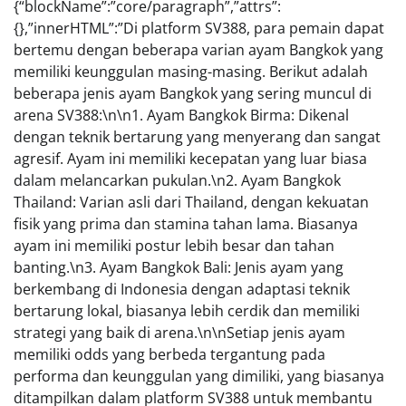
{“blockName”:”core/paragraph”,”attrs”:
{},”innerHTML”:”Di platform SV388, para pemain dapat
bertemu dengan beberapa varian ayam Bangkok yang
memiliki keunggulan masing-masing. Berikut adalah
beberapa jenis ayam Bangkok yang sering muncul di
arena SV388:\n\n1. Ayam Bangkok Birma: Dikenal
dengan teknik bertarung yang menyerang dan sangat
agresif. Ayam ini memiliki kecepatan yang luar biasa
dalam melancarkan pukulan.\n2. Ayam Bangkok
Thailand: Varian asli dari Thailand, dengan kekuatan
fisik yang prima dan stamina tahan lama. Biasanya
ayam ini memiliki postur lebih besar dan tahan
banting.\n3. Ayam Bangkok Bali: Jenis ayam yang
berkembang di Indonesia dengan adaptasi teknik
bertarung lokal, biasanya lebih cerdik dan memiliki
strategi yang baik di arena.\n\nSetiap jenis ayam
memiliki odds yang berbeda tergantung pada
performa dan keunggulan yang dimiliki, yang biasanya
ditampilkan dalam platform SV388 untuk membantu