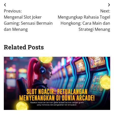
Post
Previous:
Next:
navigation
Mengenal Slot Joker
Mengungkap Rahasia Togel
Gaming: Sensasi Bermain
Hongkong: Cara Main dan
dan Menang
Strategi Menang
Related Posts