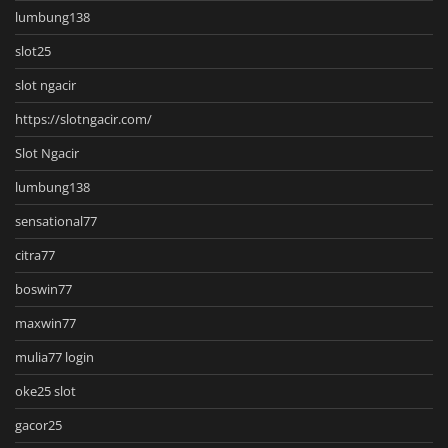
lumbung138
slot25
slot ngacir
https://slotngacir.com/
Slot Ngacir
lumbung138
sensational77
citra77
boswin77
maxwin77
mulia77 login
oke25 slot
gacor25