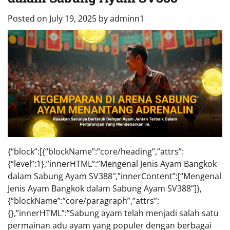
Posted on
July 19, 2025
by
adminn1
{“block”:[{“blockName”:”core/heading”,”attrs”:
{“level”:1},”innerHTML”:”Mengenal Jenis Ayam Bangkok
dalam Sabung Ayam SV388″,”innerContent”:[“Mengenal
Jenis Ayam Bangkok dalam Sabung Ayam SV388”]},
{“blockName”:”core/paragraph”,”attrs”:
{},”innerHTML”:”Sabung ayam telah menjadi salah satu
permainan adu ayam yang populer dengan berbagai