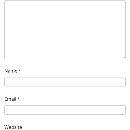
Name
*
Email
*
Website