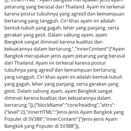
petarung yang berasal dari Thailand. Ayam ini terkenal
karena postur tubuhnya yang agresif dan kemampuan
bertarung yang tangguh. Ciri khas ayam ini adalah
bentuk tubuh yang gagah, leher yang panjang, serta
gerakan yang gesit. Dalam sabung ayam, ayam
Bangkok sangat diminati karena kualitas dan
kekuatannya dalam bertarung.”,”innerContent”:[“Ayam
Bangkok merupakan jenis ayam petarung yang berasal
dari Thailand. Ayam ini terkenal karena postur
tubuhnya yang agresif dan kemampuan bertarung
yang tangguh. Ciri khas ayam ini adalah bentuk tubuh
yang gagah, leher yang panjang, serta gerakan yang
gesit. Dalam sabung ayam, ayam Bangkok sangat
diminati karena kualitas dan kekuatannya dalam
bertarung.”]},{“blockName”:”core/heading”,”attrs”:
{“level”:2},”innerHTML”:”Jenis-Jenis Ayam Bangkok yang
Populer di SV388″,”innerContent”:[“Jenis-Jenis Ayam
Bangkok yang Populer di SV388”]},