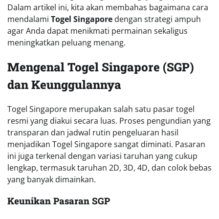
Dalam artikel ini, kita akan membahas bagaimana cara
mendalami
Togel Singapore
dengan strategi ampuh
agar Anda dapat menikmati permainan sekaligus
meningkatkan peluang menang.
Mengenal Togel Singapore (SGP)
dan Keunggulannya
Togel Singapore merupakan salah satu pasar togel
resmi yang diakui secara luas. Proses pengundian yang
transparan dan jadwal rutin pengeluaran hasil
menjadikan Togel Singapore sangat diminati. Pasaran
ini juga terkenal dengan variasi taruhan yang cukup
lengkap, termasuk taruhan 2D, 3D, 4D, dan colok bebas
yang banyak dimainkan.
Keunikan Pasaran SGP