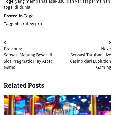
Togel
yang membahas asal-usul dan variasi permainan
togel di dunia.
Posted in
Togel
Tagged
strategi pro
Post
Previous:
Next:
navigation
Sensasi Menang Besar di
Sensasi Taruhan Live
Slot Pragmatic Play Aztec
Casino dari Evolution
Gems
Gaming
Related Posts