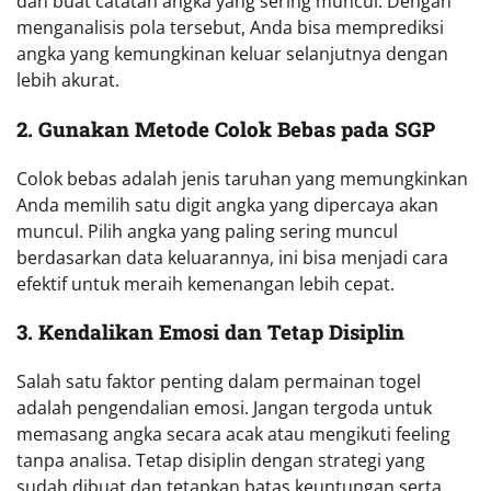
dan buat catatan angka yang sering muncul. Dengan
menganalisis pola tersebut, Anda bisa memprediksi
angka yang kemungkinan keluar selanjutnya dengan
lebih akurat.
2. Gunakan Metode Colok Bebas pada SGP
Colok bebas adalah jenis taruhan yang memungkinkan
Anda memilih satu digit angka yang dipercaya akan
muncul. Pilih angka yang paling sering muncul
berdasarkan data keluarannya, ini bisa menjadi cara
efektif untuk meraih kemenangan lebih cepat.
3. Kendalikan Emosi dan Tetap Disiplin
Salah satu faktor penting dalam permainan togel
adalah pengendalian emosi. Jangan tergoda untuk
memasang angka secara acak atau mengikuti feeling
tanpa analisa. Tetap disiplin dengan strategi yang
sudah dibuat dan tetapkan batas keuntungan serta