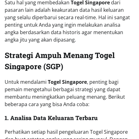
Satu hal yang membedakan
Togel Singapore
dari
pasaran lain adalah keakuratan data hasil keluaran
yang selalu diperbarui secara real-time. Hal ini sangat
penting untuk Anda yang ingin melakukan analisa
angka berdasarkan data historis agar menentukan
angka jitu yang akan dipasang.
Strategi Ampuh Menang Togel
Singapore (SGP)
Untuk mendalami
Togel Singapore
, penting bagi
pemain mengetahui berbagai strategi yang dapat
membantu meningkatkan peluang menang. Berikut
beberapa cara yang bisa Anda coba:
1. Analisa Data Keluaran Terbaru
Perhatikan setiap hasil pengeluaran Togel Singapore