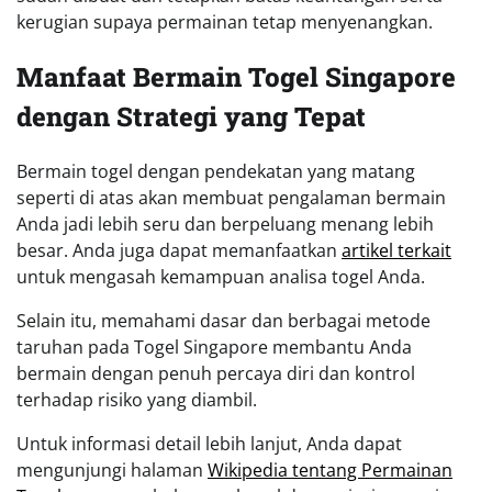
kerugian supaya permainan tetap menyenangkan.
Manfaat Bermain Togel Singapore
dengan Strategi yang Tepat
Bermain togel dengan pendekatan yang matang
seperti di atas akan membuat pengalaman bermain
Anda jadi lebih seru dan berpeluang menang lebih
besar. Anda juga dapat memanfaatkan
artikel terkait
untuk mengasah kemampuan analisa togel Anda.
Selain itu, memahami dasar dan berbagai metode
taruhan pada Togel Singapore membantu Anda
bermain dengan penuh percaya diri dan kontrol
terhadap risiko yang diambil.
Untuk informasi detail lebih lanjut, Anda dapat
mengunjungi halaman
Wikipedia tentang Permainan