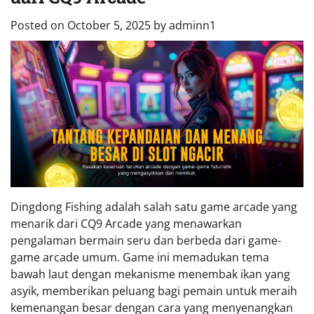
Posted on
October 5, 2025
by
adminn1
Dingdong Fishing adalah salah satu game arcade yang
menarik dari CQ9 Arcade yang menawarkan
pengalaman bermain seru dan berbeda dari game-
game arcade umum. Game ini memadukan tema
bawah laut dengan mekanisme menembak ikan yang
asyik, memberikan peluang bagi pemain untuk meraih
kemenangan besar dengan cara yang menyenangkan