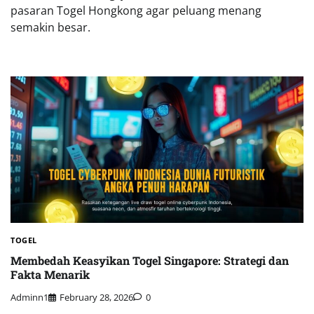
pasaran Togel Hongkong agar peluang menang
semakin besar.
TOGEL
Membedah Keasyikan Togel Singapore: Strategi dan
Fakta Menarik
Adminn1
February 28, 2026
0