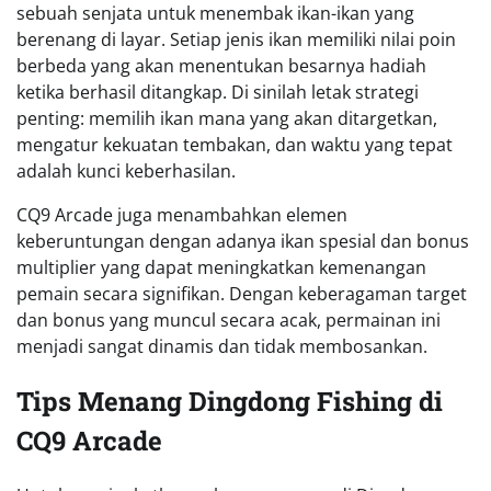
sebuah senjata untuk menembak ikan-ikan yang
berenang di layar. Setiap jenis ikan memiliki nilai poin
berbeda yang akan menentukan besarnya hadiah
ketika berhasil ditangkap. Di sinilah letak strategi
penting: memilih ikan mana yang akan ditargetkan,
mengatur kekuatan tembakan, dan waktu yang tepat
adalah kunci keberhasilan.
CQ9 Arcade juga menambahkan elemen
keberuntungan dengan adanya ikan spesial dan bonus
multiplier yang dapat meningkatkan kemenangan
pemain secara signifikan. Dengan keberagaman target
dan bonus yang muncul secara acak, permainan ini
menjadi sangat dinamis dan tidak membosankan.
Tips Menang Dingdong Fishing di
CQ9 Arcade