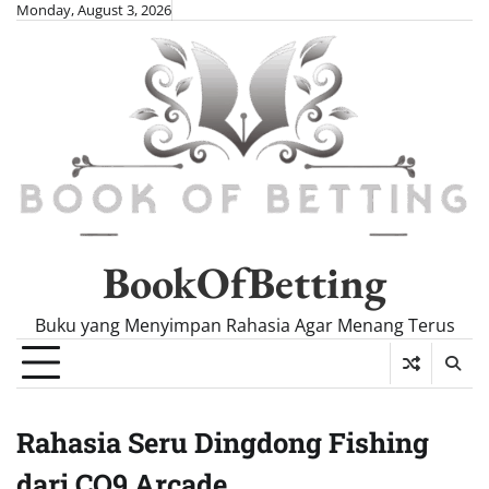
Skip
Monday, August 3, 2026
to
content
BookOfBetting
Buku yang Menyimpan Rahasia Agar Menang Terus
Rahasia Seru Dingdong Fishing
dari CQ9 Arcade