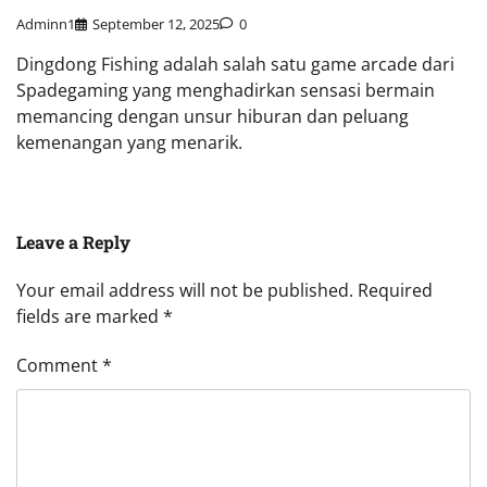
Adminn1
September 12, 2025
0
Dingdong Fishing adalah salah satu game arcade dari
Spadegaming yang menghadirkan sensasi bermain
memancing dengan unsur hiburan dan peluang
kemenangan yang menarik.
Leave a Reply
Your email address will not be published.
Required
fields are marked
*
Comment
*