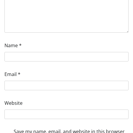
Name
*
Email
*
Website
Save my name, email, and website in this browser