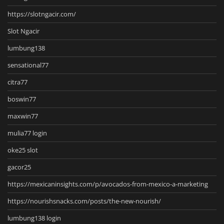
https://slotngacir.com/
Slot Ngacir
lumbung138
sensational77
citra77
boswin77
maxwin77
mulia77 login
oke25 slot
gacor25
https://mexicaninsights.com/p/avocados-from-mexico-a-marketing
https://nourishsnacks.com/posts/the-new-nourish/
lumbung138 login