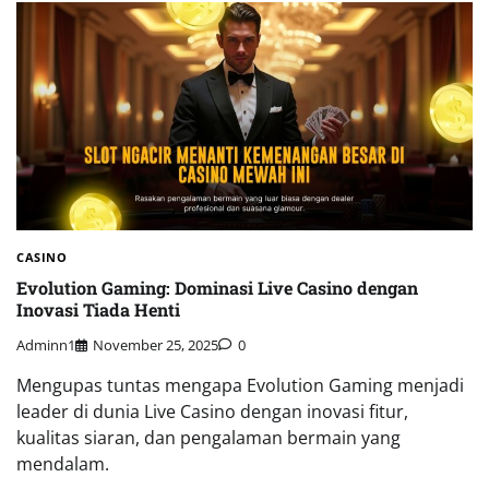
CASINO
Evolution Gaming: Dominasi Live Casino dengan
Inovasi Tiada Henti
Adminn1
November 25, 2025
0
Mengupas tuntas mengapa Evolution Gaming menjadi
leader di dunia Live Casino dengan inovasi fitur,
kualitas siaran, dan pengalaman bermain yang
mendalam.