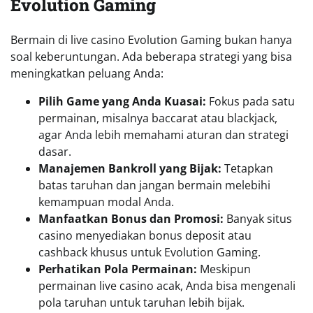
Evolution Gaming
Bermain di live casino Evolution Gaming bukan hanya
soal keberuntungan. Ada beberapa strategi yang bisa
meningkatkan peluang Anda:
Pilih Game yang Anda Kuasai:
Fokus pada satu
permainan, misalnya baccarat atau blackjack,
agar Anda lebih memahami aturan dan strategi
dasar.
Manajemen Bankroll yang Bijak:
Tetapkan
batas taruhan dan jangan bermain melebihi
kemampuan modal Anda.
Manfaatkan Bonus dan Promosi:
Banyak situs
casino menyediakan bonus deposit atau
cashback khusus untuk Evolution Gaming.
Perhatikan Pola Permainan:
Meskipun
permainan live casino acak, Anda bisa mengenali
pola taruhan untuk taruhan lebih bijak.