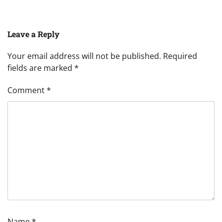
Leave a Reply
Your email address will not be published.
Required
fields are marked
*
Comment
*
Name
*