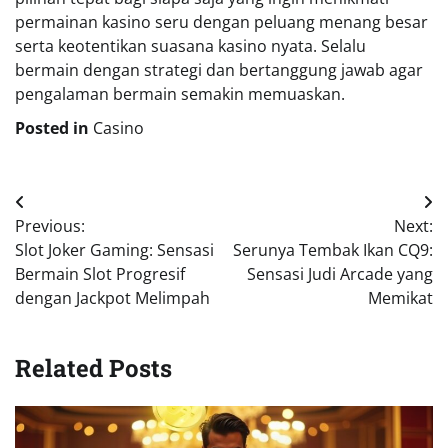
permainan kasino seru dengan peluang menang besar
serta keotentikan suasana kasino nyata. Selalu
bermain dengan strategi dan bertanggung jawab agar
pengalaman bermain semakin memuaskan.
Posted in
Casino
Post
Previous:
Next:
navigation
Slot Joker Gaming: Sensasi
Serunya Tembak Ikan CQ9:
Bermain Slot Progresif
Sensasi Judi Arcade yang
dengan Jackpot Melimpah
Memikat
Related Posts