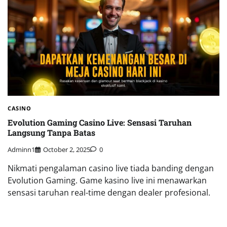
CASINO
Evolution Gaming Casino Live: Sensasi Taruhan
Langsung Tanpa Batas
Adminn1
October 2, 2025
0
Nikmati pengalaman casino live tiada banding dengan
Evolution Gaming. Game kasino live ini menawarkan
sensasi taruhan real-time dengan dealer profesional.