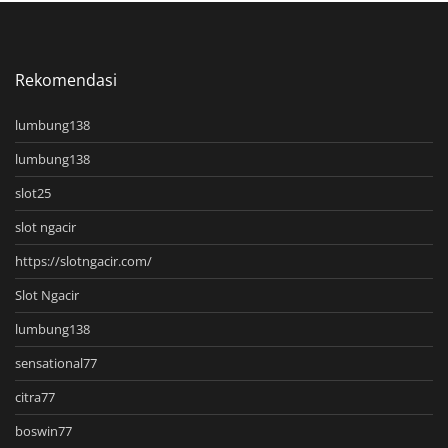
Rekomendasi
lumbung138
lumbung138
slot25
slot ngacir
https://slotngacir.com/
Slot Ngacir
lumbung138
sensational77
citra77
boswin77