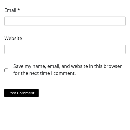
Email
*
Website
Save my name, email, and website in this browser
for the next time I comment.