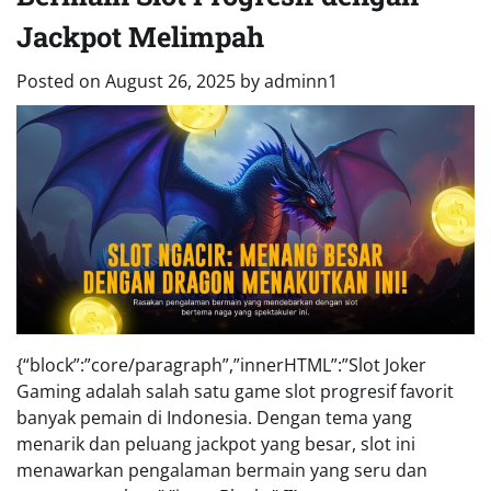
Jackpot Melimpah
Posted on
August 26, 2025
by
adminn1
{“block”:”core/paragraph”,”innerHTML”:”Slot Joker
Gaming adalah salah satu game slot progresif favorit
banyak pemain di Indonesia. Dengan tema yang
menarik dan peluang jackpot yang besar, slot ini
menawarkan pengalaman bermain yang seru dan