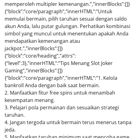
memperoleh multipler kemenangan.”,”innerBlocks”:[]}
{“block”:”core/paragraph”,”innerHTML”:”Untuk
memulai bermain, pilih taruhan sesuai dengan saldo
akun Anda, lalu putar gulungan. Perhatikan kombinasi
simbol yang muncul untuk menentukan apakah Anda
mendapatkan kemenangan atau
jackpot.”,”innerBlocks”:[]}
{“block”:”core/heading”,”attrs”:
{“level”:3},”innerHTML”:”Tips Menang Slot Joker
Gaming”,”innerBlocks”:[]}
{“block”:”core/paragraph”,”innerHTML”:”1. Kelola
bankroll Anda dengan baik saat bermain.
2. Manfaatkan fitur free spins untuk menambah
kesempatan menang.
3. Pelajari pola permainan dan sesuaikan strategi
taruhan.
4. Jangan tergoda untuk bermain terus menerus tanpa
jeda.
5. Manfaatkan taruhan minimum saat mencoba game