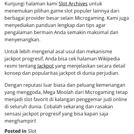
Kunjungi halaman kami
Slot Archives
untuk
menemukan pilihan game slot populer lainnya dari
berbagai provider besar selain Microgaming. Kami juga
menyediakan panduan lengkap dan tips agar
pengalaman bermain Anda semakin maksimal dan
menyenangkan.
Untuk lebih mengenal asal usul dan mekanisme
jackpot progresif, Anda bisa cek halaman Wikipedia
resmi tentang
Jackpot
yang menjelaskan secara detail
konsep dan popularitas jackpot di dunia perjudian.
Dengan reputasi luar biasa dan peluang kemenangan
yang menggoda, Mega Moolah dari Microgaming tetap
menjadi slot favorit di kalangan penggemar judi online
di seluruh dunia. Cobalah sekarang dan rasakan
sensasi jackpot progresif yang bisa kapan saja
menghampiri!
Posted in
Slot