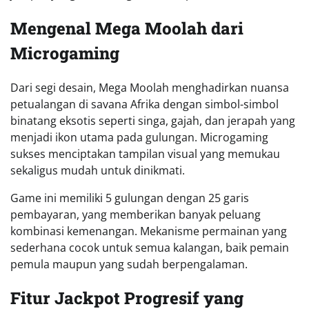
Mengenal Mega Moolah dari
Microgaming
Dari segi desain, Mega Moolah menghadirkan nuansa
petualangan di savana Afrika dengan simbol-simbol
binatang eksotis seperti singa, gajah, dan jerapah yang
menjadi ikon utama pada gulungan. Microgaming
sukses menciptakan tampilan visual yang memukau
sekaligus mudah untuk dinikmati.
Game ini memiliki 5 gulungan dengan 25 garis
pembayaran, yang memberikan banyak peluang
kombinasi kemenangan. Mekanisme permainan yang
sederhana cocok untuk semua kalangan, baik pemain
pemula maupun yang sudah berpengalaman.
Fitur Jackpot Progresif yang