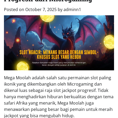
Posted on
October 7, 2025
by
adminn1
Mega Moolah adalah salah satu permainan slot paling
ikonik yang dikembangkan oleh Microgaming dan
dikenal luas sebagai raja slot jackpot progresif. Tidak
hanya menghadirkan hiburan berkualitas dengan tema
safari Afrika yang menarik, Mega Moolah juga
menawarkan peluang besar bagi pemain untuk meraih
jackpot yang bisa mengubah hidup.