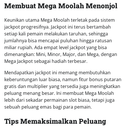
Membuat Mega Moolah Menonjol
Keunikan utama Mega Moolah terletak pada sistem
jackpot progresifnya. Jackpot ini terus bertambah
setiap kali pemain melakukan taruhan, sehingga
jumlahnya bisa mencapai puluhan hingga ratusan
miliar rupiah. Ada empat level jackpot yang bisa
dimenangkan: Mini, Minor, Major, dan Mega, dengan
Mega Jackpot sebagai hadiah terbesar.
Mendapatkan jackpot ini memang membutuhkan
keberuntungan luar biasa, namun fitur bonus putaran
gratis dan multiplier yang tersedia juga meningkatkan
peluang menang besar. Ini membuat Mega Moolah
lebih dari sekadar permainan slot biasa, tetapi juga
sebuah peluang emas bagi para pemain.
Tips Memaksimalkan Peluang