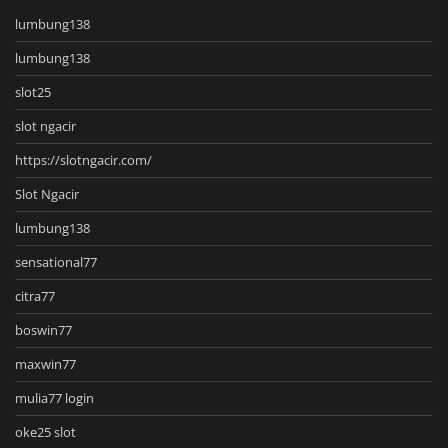
lumbung138
lumbung138
slot25
slot ngacir
https://slotngacir.com/
Slot Ngacir
lumbung138
sensational77
citra77
boswin77
maxwin77
mulia77 login
oke25 slot