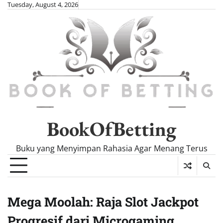
Skip
Tuesday, August 4, 2026
to
content
BookOfBetting
Buku yang Menyimpan Rahasia Agar Menang Terus
Mega Moolah: Raja Slot Jackpot
Progresif dari Microgaming