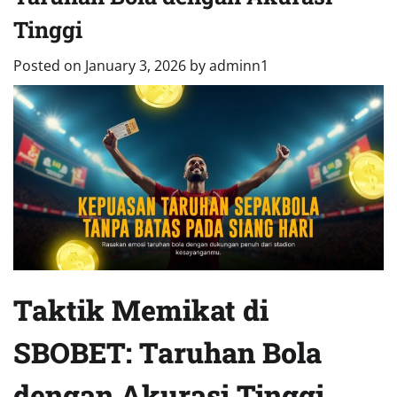
Tinggi
Posted on
January 3, 2026
by
adminn1
Taktik Memikat di
SBOBET: Taruhan Bola
dengan Akurasi Tinggi