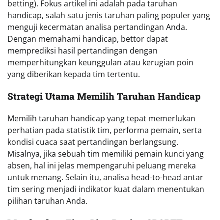
betting). Fokus artikel ini adalah pada taruhan
handicap, salah satu jenis taruhan paling populer yang
menguji kecermatan analisa pertandingan Anda.
Dengan memahami handicap, bettor dapat
memprediksi hasil pertandingan dengan
memperhitungkan keunggulan atau kerugian poin
yang diberikan kepada tim tertentu.
Strategi Utama Memilih Taruhan Handicap
Memilih taruhan handicap yang tepat memerlukan
perhatian pada statistik tim, performa pemain, serta
kondisi cuaca saat pertandingan berlangsung.
Misalnya, jika sebuah tim memiliki pemain kunci yang
absen, hal ini jelas mempengaruhi peluang mereka
untuk menang. Selain itu, analisa head-to-head antar
tim sering menjadi indikator kuat dalam menentukan
pilihan taruhan Anda.