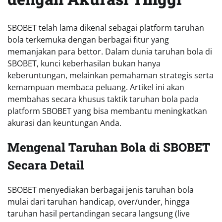
SBOBET telah lama dikenal sebagai platform taruhan
bola terkemuka dengan berbagai fitur yang
memanjakan para bettor. Dalam dunia taruhan bola di
SBOBET, kunci keberhasilan bukan hanya
keberuntungan, melainkan pemahaman strategis serta
kemampuan membaca peluang. Artikel ini akan
membahas secara khusus taktik taruhan bola pada
platform SBOBET yang bisa membantu meningkatkan
akurasi dan keuntungan Anda.
Mengenal Taruhan Bola di SBOBET
Secara Detail
SBOBET menyediakan berbagai jenis taruhan bola
mulai dari taruhan handicap, over/under, hingga
taruhan hasil pertandingan secara langsung (live