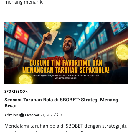
menang menarik.
SPORTSBOOK
Sensasi Taruhan Bola di SBOBET: Strategi Menang
Besar
Adminn1
October 21, 2025
0
Mendalami taruhan bola di SBOBET dengan strategi jitu