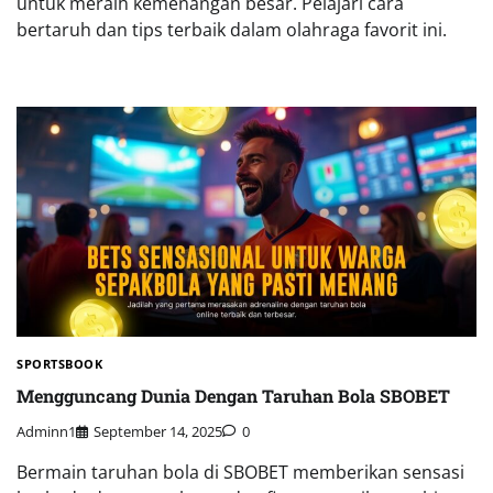
untuk meraih kemenangan besar. Pelajari cara
bertaruh dan tips terbaik dalam olahraga favorit ini.
SPORTSBOOK
Mengguncang Dunia Dengan Taruhan Bola SBOBET
Adminn1
September 14, 2025
0
Bermain taruhan bola di SBOBET memberikan sensasi